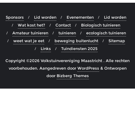
Sponsors
Lid worden
Evenementen
Lid worden
Wat kost het?
Contact
Biologisch tuinieren
Amateur tuinieren
tuinieren
ecologisch tuinieren
weet wat je eet
beweging buitenlucht
Sitemap
Links
Tuindiensten 2025
Copyright ©2026 Volkstuinvereniging Maastricht . Alle rechten
voorbehouden.
Aangedreven door
WordPress
&
Ontworpen
door
Bizberg Themes