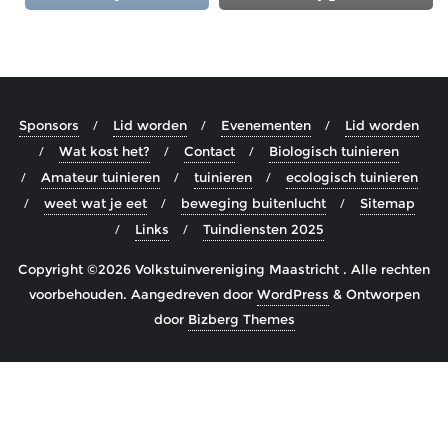
Sponsors
Lid worden
Evenementen
Lid worden
Wat kost het?
Contact
Biologisch tuinieren
Amateur tuinieren
tuinieren
ecologisch tuinieren
weet wat je eet
beweging buitenlucht
Sitemap
Links
Tuindiensten 2025
Copyright ©2026 Volkstuinvereniging Maastricht . Alle rechten
voorbehouden.
Aangedreven door
WordPress
&
Ontworpen
door
Bizberg Themes