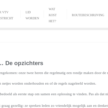
WAT
R VTV
LID
KOST
ROUTEBESCHRIJVING
STRICHT
WORDEN
HET?
… De opzichters
tegengekomen: onze twee heren die regelmatig een rondje maken door de 
n netjes worden onderhouden en of de regels nageleefd worden.
d bedoeld als eerste stap om samen een oplossing te vinden. Pas als dat ni
 graag gezellig: ze spreken leden zo vriendelijk mogelijk aan en denke