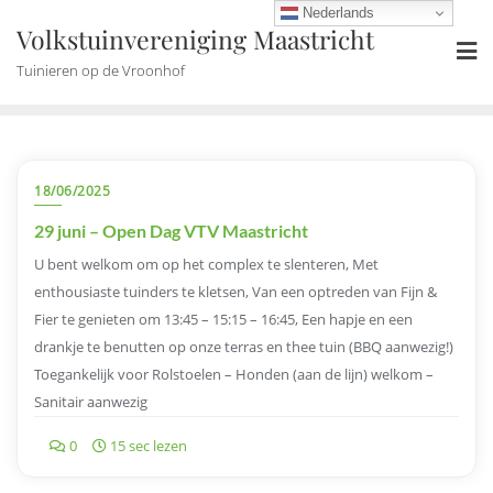
Ga
Nederlands
Volkstuinvereniging Maastricht
naar
de
Tuinieren op de Vroonhof
inhoud
18/06/2025
29 juni – Open Dag VTV Maastricht
U bent welkom om op het complex te slenteren, Met
enthousiaste tuinders te kletsen, Van een optreden van Fijn &
Fier te genieten om 13:45 – 15:15 – 16:45, Een hapje en een
drankje te benutten op onze terras en thee tuin (BBQ aanwezig!)
Toegankelijk voor Rolstoelen – Honden (aan de lijn) welkom –
Sanitair aanwezig
0
15 sec lezen