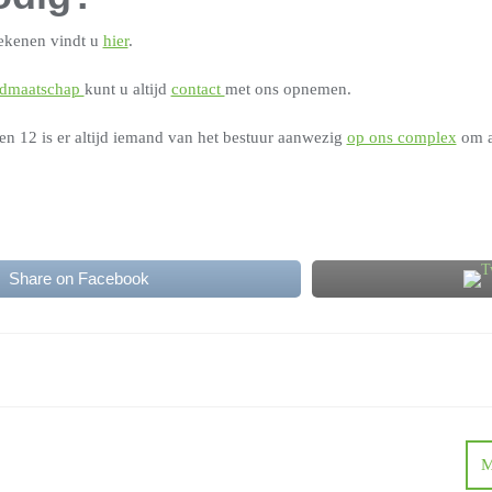
rekenen vindt u
hier
.
idmaatschap
kunt u altijd
contact
met ons opnemen.
en 12 is er altijd iemand van het bestuur aanwezig
op ons complex
om a
Share on Facebook
ie
M