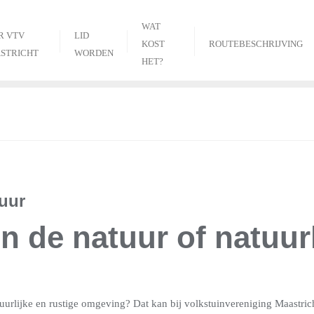
WAT
R VTV
LID
KOST
ROUTEBESCHRIJVING
STRICHT
WORDEN
HET?
tuur
in de natuur of natuurl
atuurlijke en rustige omgeving? Dat kan bij volkstuinvereniging Maastric