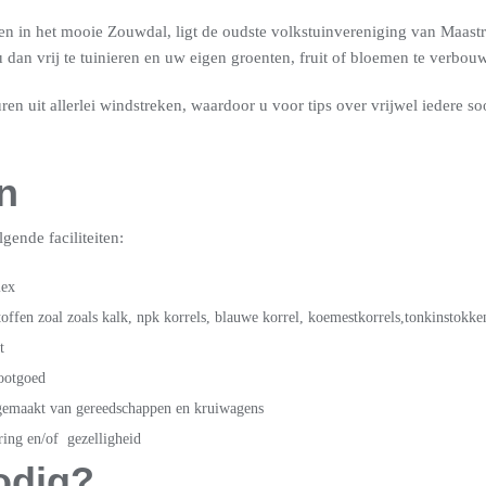
n in het mooie Zouwdal, ligt de oudste volkstuinvereniging van Maastri
dan vrij te tuinieren en uw eigen groenten, fruit of bloemen te verbou
en uit allerlei windstreken, waardoor u voor tips over vrijwel iedere soo
en
gende faciliteiten:
lex
toffen zoal zoals kalk, npk korrels, blauwe korrel, koemestkorrels,tonkinstok
t
ootgoed
gemaakt van gereedschappen en kruiwagens
ring en/of gezelligheid
odig?